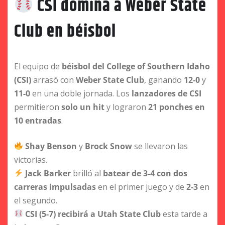
CSI domina a Weber State
Club en béisbol
El equipo de
béisbol del College of Southern Idaho
(CSI)
arrasó con
Weber State Club
, ganando
12-0
y
11-0
en una doble jornada. Los
lanzadores de CSI
permitieron
solo un hit
y lograron
21 ponches en
10 entradas
.
Shay Benson
y
Brock Snow
se llevaron las
victorias.
Jack Barker
brilló al
batear de 3-4 con dos
carreras impulsadas
en el primer juego y de
2-3
en
el segundo.
CSI (5-7) recibirá a Utah State Club
esta tarde a