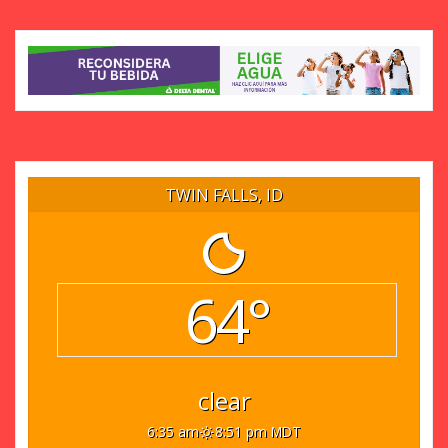
TWIN FALLS, ID
64°
clear
6:35 am
8:51 pm MDT