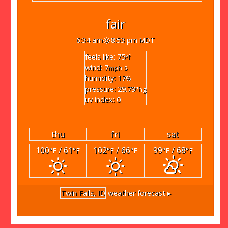
fair
6:34 am
8:53 pm MDT
feels like: 75
°f
wind: 7
s
mph
humidity: 17
%
pressure: 29.79
"hg
uv index: 0
thu
fri
sat
100
/ 61
102
/ 66
99
/ 68
°F
°F
°F
°F
°F
°F
Twin Falls, ID
weather forecast ▸