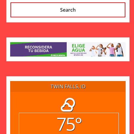
Search
TWIN FALLS, ID
75°