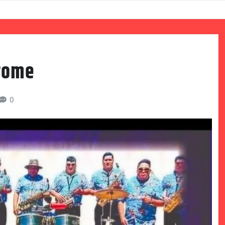
erome
0