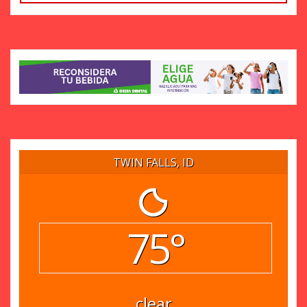
TWIN FALLS, ID
75°
clear