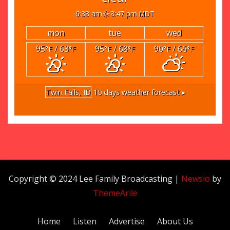
6:38 am
8:47 pm MDT
mon
tue
wed
95
/ 63
95
/ 68
90
/ 66
°F
°F
°F
°F
°F
°F
Twin Falls, ID
10 days weather forecast ▸
Copyright © 2024 Lee Family Broadcasting
|
Newsio
by
ThemeArile
Home
Listen
Advertise
About Us