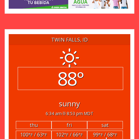
TWIN FALLS, ID
88°
sunny
6:34 am
8:53 pm MDT
thu
fri
sat
100
/ 63
102
/ 66
99
/ 68
°F
°F
°F
°F
°F
°F