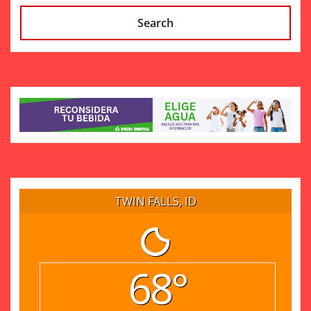
Search
TWIN FALLS, ID
68°