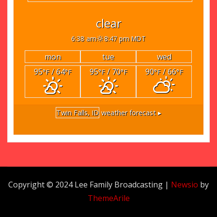
clear
6:38 am
8:47 pm MDT
mon
tue
wed
95
/ 64
95
/ 70
90
/ 66
°F
°F
°F
°F
°F
°F
Twin Falls, ID
weather forecast ▸
Copyright © 2024 Lee Family Broadcasting
|
Newsio
by
ThemeArile