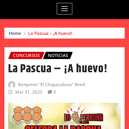
Home
La Pascua – ¡A huevo!
CONCURSOS
NOTICIAS
La Pascua – ¡A huevo!
Benjamín "El Chupacabras" Reed
Mar 31, 2025
0