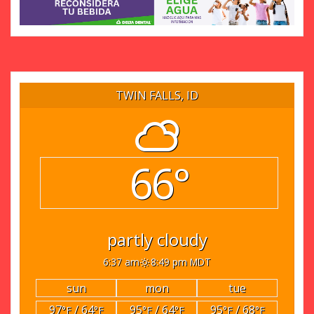
TWIN FALLS, ID
66°
partly cloudy
6:37 am
8:49 pm MDT
sun
mon
tue
97
/ 64
95
/ 64
95
/ 68
°F
°F
°F
°F
°F
°F