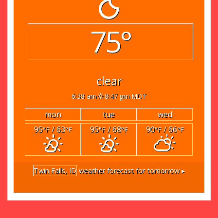
75°
clear
6:38 am
8:47 pm MDT
mon
tue
wed
95
/ 63
95
/ 68
90
/ 66
°F
°F
°F
°F
°F
°F
Twin Falls, ID
weather forecast for tomorrow ▸