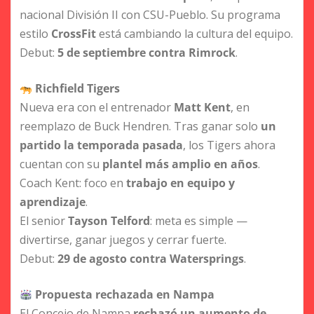
nacional División II con CSU-Pueblo. Su programa
estilo
CrossFit
está cambiando la cultura del equipo.
Debut:
5 de septiembre contra Rimrock
.
Richfield Tigers
Nueva era con el entrenador
Matt Kent
, en
reemplazo de Buck Hendren. Tras ganar solo
un
partido la temporada pasada
, los Tigers ahora
cuentan con su
plantel más amplio en años
.
Coach Kent: foco en
trabajo en equipo y
aprendizaje
.
El senior
Tayson Telford
: meta es simple —
divertirse, ganar juegos y cerrar fuerte.
Debut:
29 de agosto contra Watersprings
.
Propuesta rechazada en Nampa
El Concejo de Nampa
rechazó un aumento de