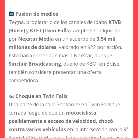
Fusión de medios
Tegna, propietario de los canales de Idaho
KTVB
(Boise)
y
KTFT (Twin Falls)
, aceptó ser adquirido
por
Nexstar Media
en un acuerdo de
3.54 mil
millones de dólares
, valorado en $22 por acción.
Esto haría crecer aún más a Nexstar, aunque
Sinclair Broadcasting
, dueño de KBOI en Boise,
también considera presentar una oferta
competidora.
Choque en Twin Falls
Una parte de la calle Shoshone en Twin Falls fue
cerrada luego de que un
motociclista,
posiblemente a exceso de velocidad, chocó
contra varios vehículos
en la intersección con la 9ª
Avenida Norte. El conductor sufrió heridas graves y